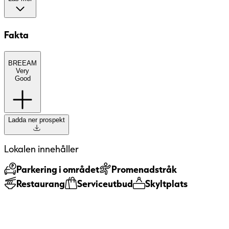
Fakta
BREEAM
BREEAM
(BRE Environmental Assessment
Very
Method) är ett etablerat europeiskt
Good
miljöcertifieringssystem med fem nivåer:
Pass, Good, Very Good, Excellent och
Outstanding. Systemet bedömer
Ladda ner prospekt
byggnaders hållbarhet ur ett
helhetsperspektiv, bland annat utifrån
energi, inomhusmiljö, material, vatten och
Lokalen innehåller
hur byggnaden förvaltas. Certifieringen
innebär att byggnadens miljöprestanda har
Parkering i området
Promenadstråk
granskats och verifierats av en oberoende
Restaurang
Serviceutbud
Skyltplats
tredje part.
BREEAM Very Good
För hyresgäster innebär
en byggnad med god energiprestanda och