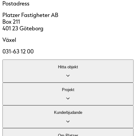
Postadress
Platzer Fastigheter AB
Box 211
401 23 Göteborg
Växel
031-63 12 00
Hitta objekt
Lediga lokaler
Projekt
Område
Fastigheter
Kontor
Kund­erbjudande
Industri och logistik
Stadsutveckling
Om Platzer