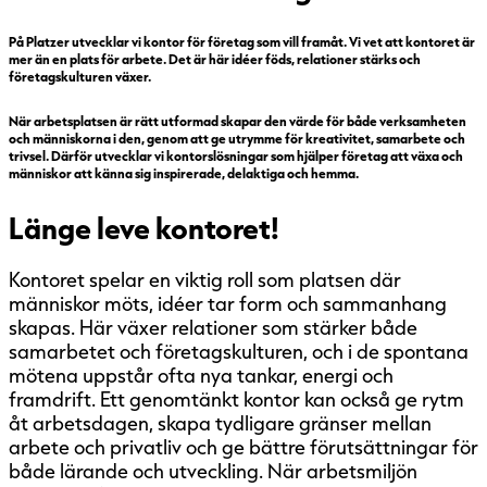
På Platzer utvecklar vi kontor för företag som vill framåt. Vi vet att kontoret är
mer än en plats för arbete. Det är här idéer föds, relationer stärks och
företagskulturen växer.
När arbetsplatsen är rätt utformad skapar den värde för både verksamheten
och människorna i den, genom att ge utrymme för kreativitet, samarbete och
trivsel. Därför utvecklar vi kontorslösningar som hjälper företag att växa och
människor att känna sig inspirerade, delaktiga och hemma.
Länge leve kontoret!
Kontoret spelar en viktig roll som platsen där
människor möts, idéer tar form och sammanhang
skapas. Här växer relationer som stärker både
samarbetet och företagskulturen, och i de spontana
mötena uppstår ofta nya tankar, energi och
framdrift. Ett genomtänkt kontor kan också ge rytm
åt arbetsdagen, skapa tydligare gränser mellan
arbete och privatliv och ge bättre förutsättningar för
både lärande och utveckling. När arbetsmiljön