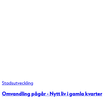
Stadsutveckling
Omvandling pågår - Nytt liv i gamla kvarter