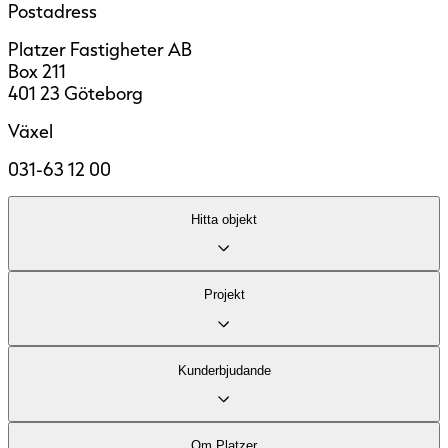
Postadress
Platzer Fastigheter AB
Box 211
401 23 Göteborg
Växel
031-63 12 00
Hitta objekt
Lediga lokaler
Projekt
Område
Fastigheter
Kontor
Kund­erbjudande
Industri och logistik
Stadsutveckling
Om Platzer