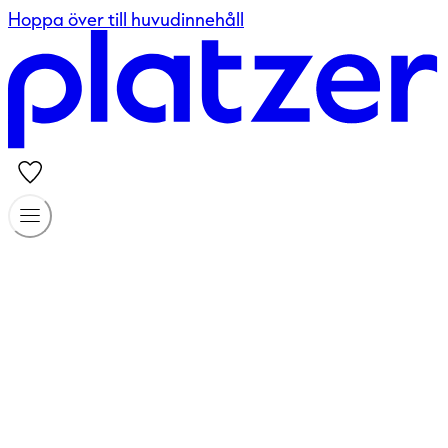
Hoppa över till huvudinnehåll
Länge leve
Välkommen till Platzer. Vi har lokaler för alla typer av
verksamheter i hela Göteborgsregionen.
Se våra lediga lokaler
Kundportal