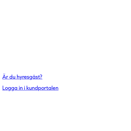
Är du hyresgäst?
Logga in i kundportalen