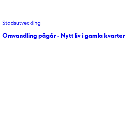
Stadsutveckling
Omvandling pågår - Nytt liv i gamla kvarter