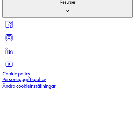
Om företaget
Resurser
För investerare
Hållbarhet
För leverantörer
Artiklar & inspiration
Press & Media
Kundcase
Kontakta oss
Kundportal
Visselblåsartjänst
Cookie policy
Personuppgiftspolicy
Ändra cookieinställningar