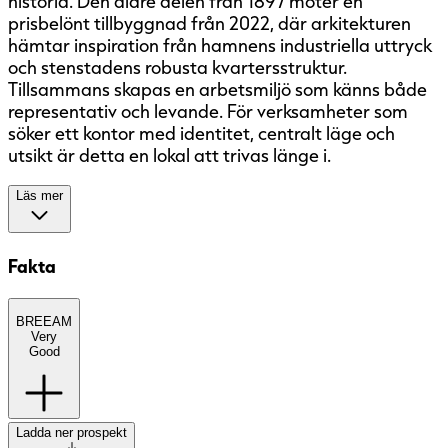
historia. Den äldre delen från 1897 möter en
prisbelönt tillbyggnad från 2022, där arkitekturen
hämtar inspiration från hamnens industriella uttryck
och stenstadens robusta kvartersstruktur.
Tillsammans skapas en arbetsmiljö som känns både
representativ och levande. För verksamheter som
söker ett kontor med identitet, centralt läge och
utsikt är detta en lokal att trivas länge i.
Läs mer
Fakta
BREEAM
BREEAM
(BRE Environmental Assessment
Very
Method) är ett etablerat europeiskt
Good
miljöcertifieringssystem med fem nivåer:
Pass, Good, Very Good, Excellent och
Outstanding. Systemet bedömer
Ladda ner prospekt
byggnaders hållbarhet ur ett