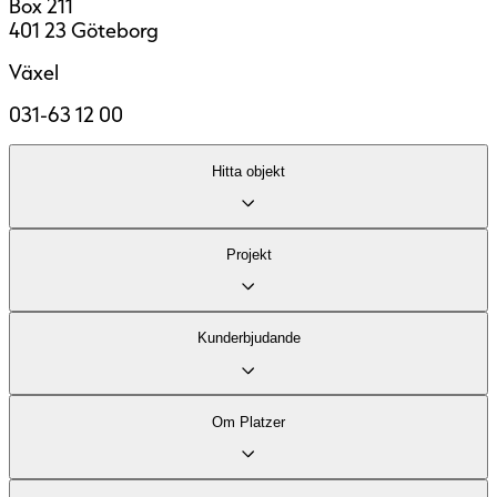
Box 211
401 23 Göteborg
Växel
031-63 12 00
Hitta objekt
Lediga lokaler
Projekt
Område
Fastigheter
Kontor
Kund­erbjudande
Industri och logistik
Stadsutveckling
Vårt kontorserbjudande
Om Platzer
Vårt logistikerbjudande