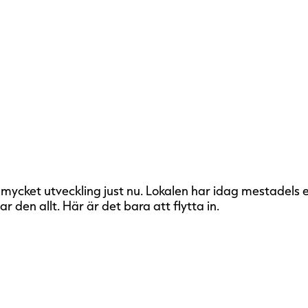
 en öppen planlösning med möjlighet till ett par egna
kontor, ett mötesrum samt fokusrum. Med andra ord har den allt. Här är det bara att flytta in.