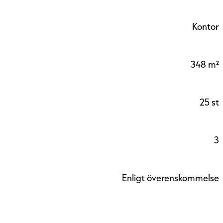
Kontor
348 m²
25 st
3
Enligt överenskommelse