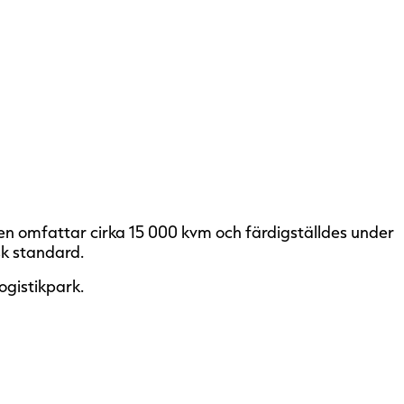
n omfattar cirka 15 000 kvm och färdigställdes under
sk standard.
gistikpark.