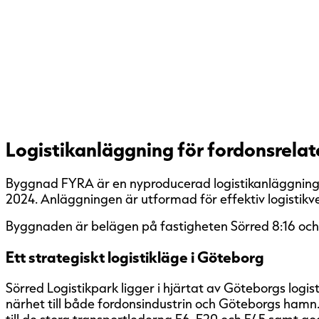
Logistikanläggning för fordonsrela
Byggnad FYRA är en nyproducerad logistikanläggning i
2024. Anläggningen är utformad för effektiv logistik
Byggnaden är belägen på fastigheten Sörred 8:16 och
Ett strategiskt logistikläge i Göteborg
Sörred Logistikpark ligger i hjärtat av Göteborgs logis
närhet till både fordonsindustrin och Göteborgs hamn
till de stora transportlederna E6, E20 och E45 samt god