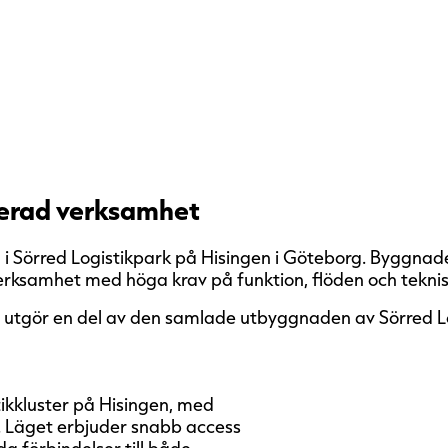
terad verksamhet
 Sörred Logistikpark på Hisingen i Göteborg. Byggnade
verksamhet med höga krav på funktion, flöden och tekni
 utgör en del av den samlade utbyggnaden av Sörred Lo
tikkluster på Hisingen, med
. Läget erbjuder snabb access
a förbindelser till både