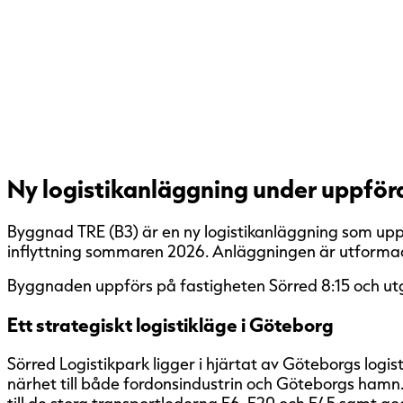
Ny logistikanläggning under uppfö
Byggnad TRE (B3) är en ny logistikanläggning som upp
inflyttning sommaren 2026. Anläggningen är utformad
Byggnaden uppförs på fastigheten Sörred 8:15 och utg
Ett strategiskt logistikläge i Göteborg
Sörred Logistikpark ligger i hjärtat av Göteborgs logis
närhet till både fordonsindustrin och Göteborgs hamn
till de stora transportlederna E6, E20 och E45 samt god