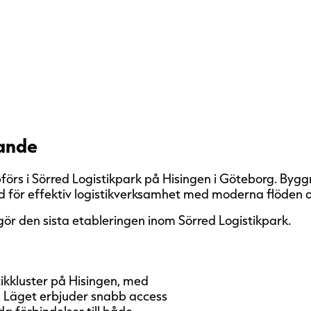
rande
förs i Sörred Logistikpark på Hisingen i Göteborg. Byg
 för effektiv logistikverksamhet med moderna flöden o
ör den sista etableringen inom Sörred Logistikpark.
tikkluster på Hisingen, med
. Läget erbjuder snabb access
a förbindelser till både