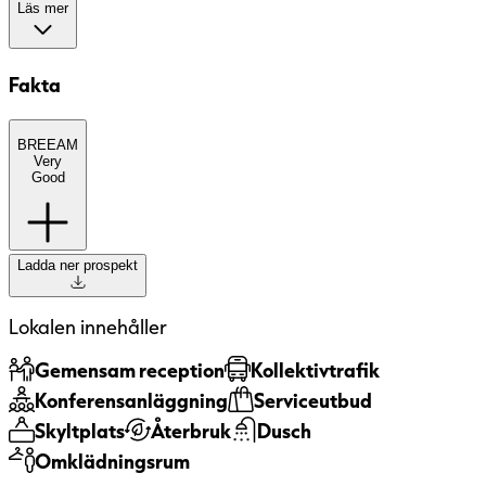
Läs mer
Fakta
BREEAM
BREEAM
(BRE Environmental Assessment
Very
Method) är ett etablerat europeiskt
Good
miljöcertifieringssystem med fem nivåer:
Pass, Good, Very Good, Excellent och
Outstanding. Systemet bedömer
Ladda ner prospekt
byggnaders hållbarhet ur ett
helhetsperspektiv, bland annat utifrån
energi, inomhusmiljö, material, vatten och
Lokalen innehåller
hur byggnaden förvaltas. Certifieringen
innebär att byggnadens miljöprestanda har
Gemensam reception
Kollektivtrafik
granskats och verifierats av en oberoende
Konferens­anläggning
Serviceutbud
tredje part.
Skyltplats
Återbruk
Dusch
BREEAM Very Good
För hyresgäster innebär
Omklädnings­rum
en byggnad med god energiprestanda och