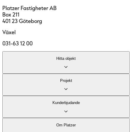
Platzer Fastigheter AB
Box 211
401 23 Göteborg
Växel
031-63 12 00
Hitta objekt
Lediga lokaler
Projekt
Område
Fastigheter
Kontor
Kund­erbjudande
Industri och logistik
Stadsutveckling
Vårt kontorserbjudande
Om Platzer