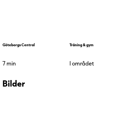
BREEAM Very Good innebär att byggnaden
uppnår minst 55% av den totala poängen i
certifieringssystemet.
Göteborgs Central
Träning & gym
7 min
I området
Bilder