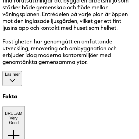
fina förutsättningar att bygga en arbetsmiljö som
stärker både gemenskap och flöde mellan
våningsplanen. Entrédelen på varje plan är öppen
mot den inglasade ljusgården, vilket ger ett fint
ljusinsläpp och kontakt med huset som helhet.
Fastigheten har genomgått en omfattande
utveckling, renovering och ombyggnation och
erbjuder idag moderna kontorsmiljöer med
genomtänkta gemensamma ytor.
Läs mer
Fakta
BREEAM
BREEAM
(BRE Environmental Assessment
Very
Method) är ett etablerat europeiskt
Good
miljöcertifieringssystem med fem nivåer:
Pass, Good, Very Good, Excellent och