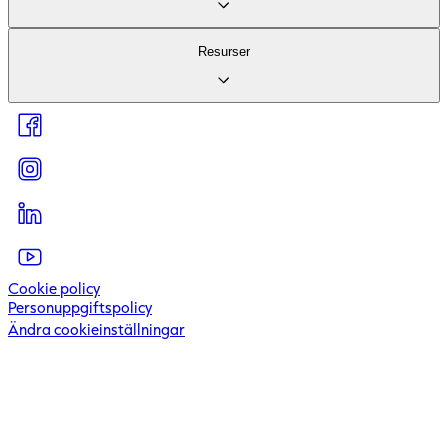
Vårt logistikerbjudande
Om företaget
Resurser
För investerare
Hållbarhet
För leverantörer
Artiklar & inspiration
Press & Media
Kundcase
Kontakta oss
Kundportal
Visselblåsartjänst
Cookie policy
Personuppgiftspolicy
Ändra cookieinställningar