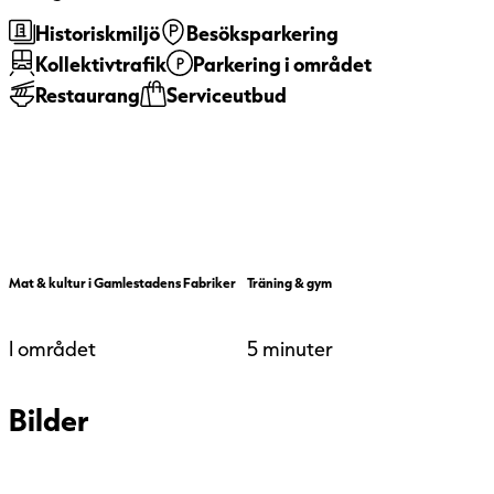
Idag är drygt 80 procent av våra
Historiskmiljö
Besöksparkering
förvaltningsfastigheter
Kollektivtrafik
Parkering i området
miljöcertifierade.
Restaurang
Serviceutbud
Mat & kultur i Gamlestadens Fabriker
Träning & gym
I området
5 minuter
Bilder