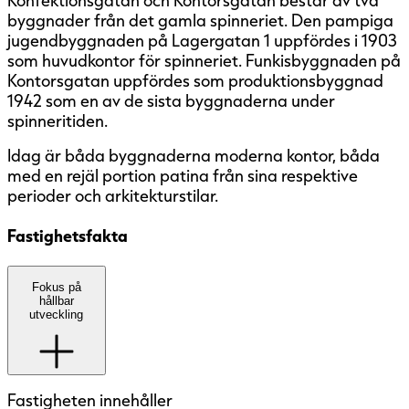
Konfektionsgatan och Kontorsgatan består av två
byggnader från det gamla spinneriet. Den pampiga
jugendbyggnaden på Lagergatan 1 uppfördes i 1903
som huvudkontor för spinneriet. Funkisbyggnaden på
Kontorsgatan uppfördes som produktionsbyggnad
1942 som en av de sista byggnaderna under
spinneritiden.
Idag är båda byggnaderna moderna kontor, båda
med en rejäl portion patina från sina respektive
perioder och arkitekturstilar.
Fastighetsfakta
Den här fastigheten är ännu inte
Fokus på
hållbar
miljöcertifierad. Vårt mål är att
utveckling
samtliga fastigheter som går att
miljöcertifiera ska certifieras enligt
något av de aktuella
miljöcertifieringssystemen.
Fastigheten innehåller