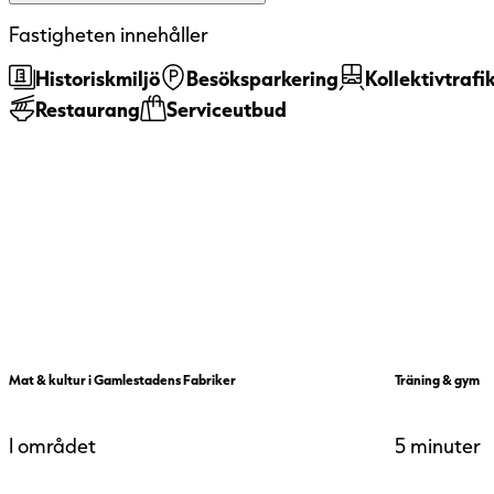
miljöcertifieringssysteme
Fastigheten innehåller
Idag är drygt 80 procent 
miljöcertifierade.
Historiskmiljö
Besöksparkering
Kollektivtrafi
Restaurang
Serviceutbud
Mat & kultur i Gamlestadens Fabriker
Träning & gym
I området
5 minuter