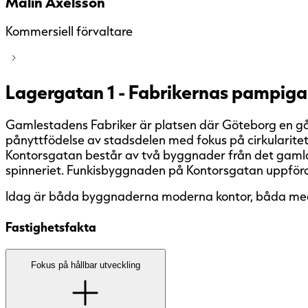
Malin Axelsson
Kommersiell förvaltare
Lagergatan 1 - Fabrikernas pampig
Gamlestadens Fabriker är platsen där Göteborg en gån
pånyttfödelse av stadsdelen med fokus på cirkularitet
Kontorsgatan består av två byggnader från det gaml
spinneriet. Funkisbyggnaden på Kontorsgatan uppför
Idag är båda byggnaderna moderna kontor, båda med en 
Fastighetsfakta
Den här fastigheten är änn
Fokus på hållbar utveckling
mål är att samtliga fasti
miljöcertifiera ska certif