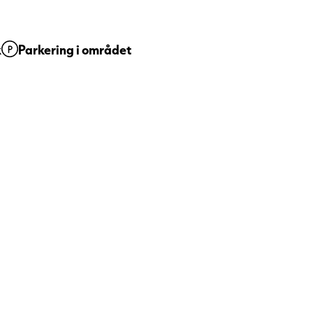
n.
av våra förvaltningsfastigheter
k
Parkering i området