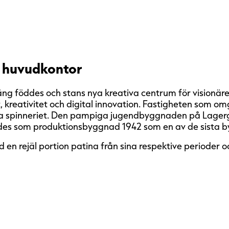
a huvudkontor
g föddes och stans nya kreativa centrum för visionärer
, kreativitet och digital innovation. Fastigheten som 
a spinneriet. Den pampiga jugendbyggnaden på Lagerg
des som produktionsbyggnad 1942 som en av de sista b
rejäl portion patina från sina respektive perioder och
u inte miljöcertifierad. Vårt
gheter som går att
ieras enligt något av de aktuella