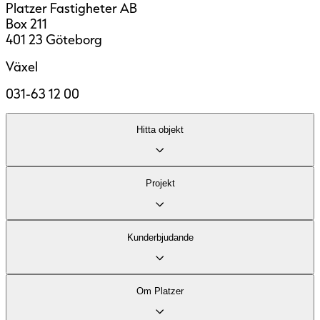
Platzer Fastigheter AB
Box 211
401 23 Göteborg
Växel
031-63 12 00
Hitta objekt
Lediga lokaler
Projekt
Område
Fastigheter
Kontor
Kund­erbjudande
Industri och logistik
Stadsutveckling
Vårt kontorserbjudande
Om Platzer
Vårt logistikerbjudande