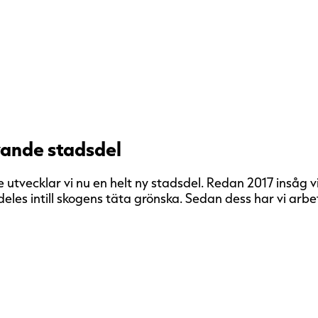
vande stadsdel
 utvecklar vi nu en helt ny stadsdel. Redan 2017 insåg v
deles intill skogens täta grönska. Sedan dess har vi arb
omvandling av ett
atzer tog initiativ till redan