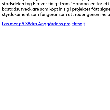
stadsdelen tog Platzer tidigt fram ”Handboken för ett 
bostadsutvecklare som köpt in sig i projektet fått signer
styrdokument som fungerar som ett roder genom hela
Läs mer på Södra Änggårdens projektsajt