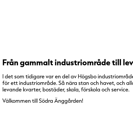
Från gammalt industriområde till le
I det som tidigare var en del av Högsbo industriområde
för ett industriområde. Så nära stan och havet, och all
levande kvarter, bostäder, skola, förskola och service.
Välkommen till Södra Änggården!
Södra Änggården. Ett skönare stadsliv
Södra Änggården markerar starten på en spännande 
industriområde till en levande stadsdel. Visionen, som Pl