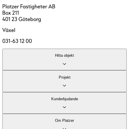
Platzer Fastigheter AB
Box 211
401 23 Göteborg
Växel
031-63 12 00
Hitta objekt
Lediga lokaler
Projekt
Område
Fastigheter
Kontor
Kund­erbjudande
Industri och logistik
Stadsutveckling
Vårt kontorserbjudande
Om Platzer
Vårt logistikerbjudande