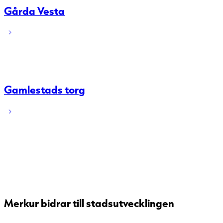
Gårda Vesta
Gamlestads torg
Öppna karta
Hitta till Merkur
Merkurhuset ligger på Skeppsbron, mellan det ruffa
hamninloppet och Esperantoplatsens folkliv. Strax
intill Järntorget och Masthuggskajen.
Merkur bidrar till stadsutvecklingen