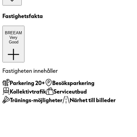
Fastighetsfakta
BREEAM
BREEAM
(BRE Environmental Assessment
Very
Method) är ett etablerat europeiskt
Good
miljöcertifieringssystem med fem nivåer:
Pass, Good, Very Good, Excellent och
Outstanding. Systemet bedömer
Lokalutformning
byggnaders hållbarhet ur ett
Fastigheten innehåller
helhetsperspektiv, bland annat utifrån
energi, inomhusmiljö, material, vatten och
Parkering 20+
Besöksparkering
hur byggnaden förvaltas. Certifieringen
Kollektivtrafik
Serviceutbud
innebär att byggnadens miljöprestanda har
Omgivning
Tränings-möjligheter
Närhet till billeder
granskats och verifierats av en oberoende
tredje part.
BREEAM Very Good
För hyresgäster innebär
en byggnad med god energiprestanda och
väl genomtänkt inomhusmiljö. God