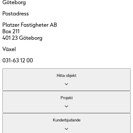
Göteborg
Postadress
Platzer Fastigheter AB
Box 211
401 23 Göteborg
Växel
031-63 12 00
Hitta objekt
Lediga lokaler
Projekt
Område
Fastigheter
Kontor
Kund­erbjudande
Industri och logistik