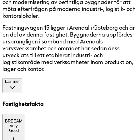
och modernisering av befintliga byggnader för att
möta efterfrågan på moderna industri-, logistik- och
kontorslokaler.
Fästningsvägen 15 ligger i Arendal i Göteborg och är
en del av denna fastighet. Byggnaderna uppfördes
ursprungligen i samband med Arendals
varvsverksamhet och området har sedan dess
utvecklats till ett etablerat industri- och
logistikområde med verksamheter inom produktion,
lager och kontor.
Läs mer
Läge och tillgänglighet
Fastighetsfakta
BREEAM
BREEAM
(BRE Environmental Assessment
Very
Method) är ett etablerat europeiskt
Good
miljöcertifieringssystem med fem nivåer: