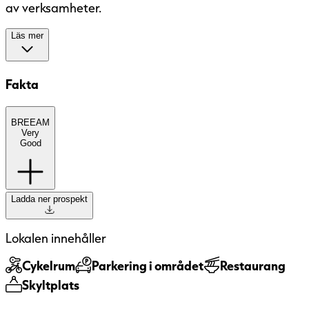
av verksamheter.
Läs mer
Fakta
BREEAM
BREEAM
(BRE Environmental Assessment
Very
Method) är ett etablerat europeiskt
Good
miljöcertifieringssystem med fem nivåer:
Pass, Good, Very Good, Excellent och
Outstanding. Systemet bedömer
Ladda ner prospekt
byggnaders hållbarhet ur ett
helhetsperspektiv, bland annat utifrån
energi, inomhusmiljö, material, vatten och
Lokalen innehåller
hur byggnaden förvaltas. Certifieringen
innebär att byggnadens miljöprestanda har
Cykelrum
Parkering i området
Restaurang
granskats och verifierats av en oberoende
Skyltplats
tredje part.