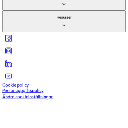
Vårt logistikerbjudande
Om företaget
Resurser
För investerare
Hållbarhet
För leverantörer
Artiklar & inspiration
Press & Media
Kundcase
Kontakta oss
Kundportal
Visselblåsartjänst
Cookie policy
Personuppgiftspolicy
Ändra cookieinställningar