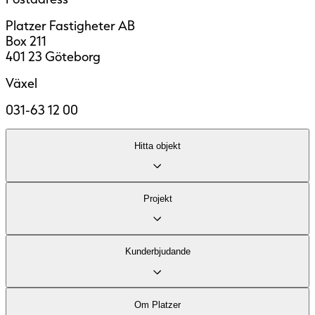
Platzer Fastigheter AB
Box 211
401 23 Göteborg
Växel
031-63 12 00
Hitta objekt
Lediga lokaler
Projekt
Område
Fastigheter
Kontor
Kund­erbjudande
Industri och logistik
Stadsutveckling
Vårt kontorserbjudande
Om Platzer