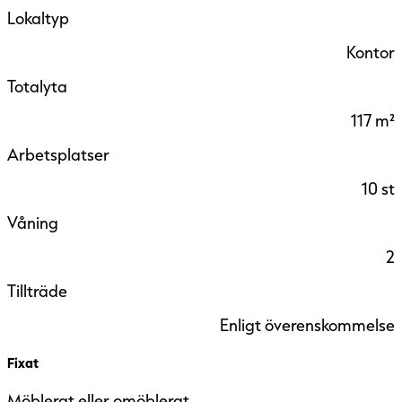
Lokaltyp
Kontor
Totalyta
117 m²
Arbetsplatser
10 st
Våning
2
Tillträde
Enligt överenskommelse
Fixat
Möblerat eller omöblerat