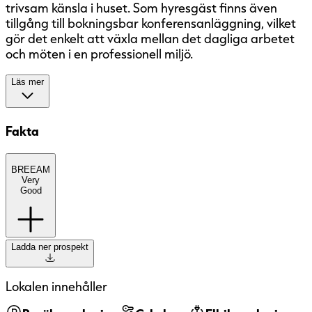
trivsam känsla i huset. Som hyresgäst finns även
tillgång till bokningsbar konferensanläggning, vilket
gör det enkelt att växla mellan det dagliga arbetet
och möten i en professionell miljö.
Läs mer
Fakta
BREEAM
BREEAM
(BRE Environmental Assessment
Very
Method) är ett etablerat europeiskt
Good
miljöcertifieringssystem med fem nivåer:
Pass, Good, Very Good, Excellent och
Outstanding. Systemet bedömer
Ladda ner prospekt
byggnaders hållbarhet ur ett
helhetsperspektiv, bland annat utifrån
energi, inomhusmiljö, material, vatten och
Lokalen innehåller
hur byggnaden förvaltas. Certifieringen
innebär att byggnadens miljöprestanda har