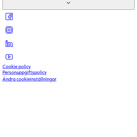
För investerare
Hållbarhet
För leverantörer
Artiklar & inspiration
Press & Media
Kundcase
Kontakta oss
Kundportal
Visselblåsartjänst
Cookie policy
Personuppgiftspolicy
Ändra cookieinställningar