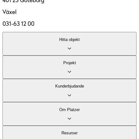
401 23 Göteborg
Växel
031-63 12 00
Hitta objekt
Lediga lokaler
Projekt
Område
Fastigheter
Kontor
Kund­erbjudande
Industri och logistik
Stadsutveckling
Vårt kontorserbjudande
Om Platzer
Vårt logistikerbjudande
Om företaget
Resurser