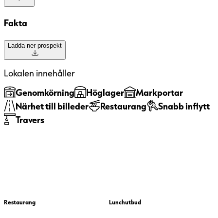
Fakta
Ladda ner prospekt
Lokalen innehåller
Genomkörning
Höglager
Markportar
Närhet till billeder
Restaurang
Snabb inflytt
Travers
Restaurang
Lunchutbud