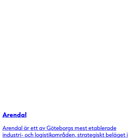
Arendal
Arendal är ett av Göteborgs mest etablerade
industri- och logistikområden, strategiskt beläget i