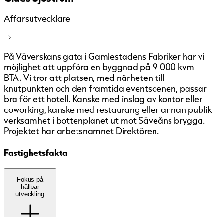
Affärsutvecklare
På Väverskans gata i Gamlestadens Fabriker har vi
möjlighet att uppföra en byggnad på 9 000 kvm
BTA. Vi tror att platsen, med närheten till
knutpunkten och den framtida eventscenen, passar
bra för ett hotell. Kanske med inslag av kontor eller
coworking, kanske med restaurang eller annan publik
verksamhet i bottenplanet ut mot Säveåns brygga.
Projektet har arbetsnamnet Direktören.
Fastighetsfakta
Den här fastigheten är ännu inte
Fokus på
hållbar
miljöcertifierad. Vårt mål är att
utveckling
samtliga fastigheter som går att
miljöcertifiera ska certifieras enligt