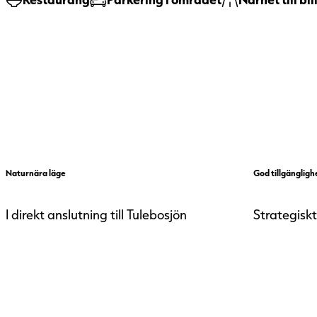
Kommunikationer
Service
Naturnära läge
God tillgängligh
I direkt anslutning till Tulebosjön
Strategisk
Parkering