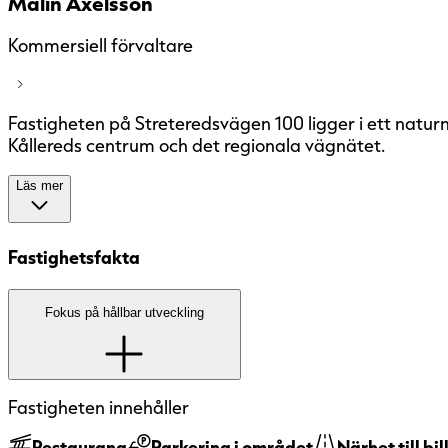
Malin Axelsson
Kommersiell förvaltare
Fastigheten på Streteredsvägen 100 ligger i ett naturn
Kållereds centrum och det regionala vägnätet.
Läs mer
Fastigheten
Fastighetsfakta
Den här fastigheten är änn
Fokus på hållbar utveckling
Lokalutformning
mål är att samtliga fasti
miljöcertifiera ska certif
miljöcertifieringssysteme
Fastigheten innehåller
Omgivning
Idag är drygt 80 procent 
miljöcertifierade.
Restaurang
Parkering i området
Närhet till bi