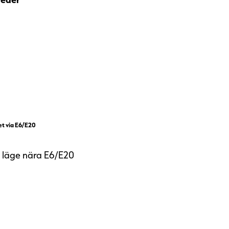
et via E6/E20
t läge nära E6/E20