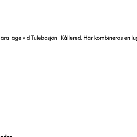
ära läge vid Tulebosjön i Kållered. Här kombineras en lu
u inte miljöcertifierad. Vårt
gheter som går att
ieras enligt något av de aktuella
n.
av våra förvaltningsfastigheter
lleder