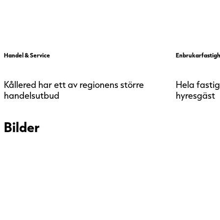
Handel & Service
Enbrukarfastig
Kållered har ett av regionens större
Hela fasti
handelsutbud
hyresgäst
Bilder