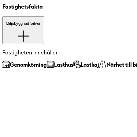
Fastighetsfakta
Etablerat logistikläge
Miljöbyggnad
Miljöbyggnad Silver
är ett certifieringssys
byggpraxis och svenska byggregler och
Hållbar fastighet
Brons, Silver och Guld. Den första m
systemet är idag ett etablerat verkt
kvalitetssäkra miljöarbetet i byggnad
Fastigheten innehåller
Parkering
energianvändning, klimatpåverkan, 
Genomkörning
Lasthus
Lastkaj
Närhet till b
cirkularitet.
Miljöbyggnad
För hyresgäster innebär
energiprestanda och väl genomtänkt i
dagsljus och hög termisk komfort bidr
arbetsmiljö.
Miljöbyggnad Silver innebär att bygg
bättre än gällande lagkrav och hållba
verifieras genom beräkningar, mätn
granskning av oberoende tredje part.