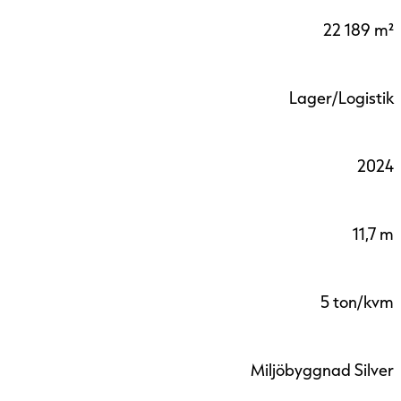
22 189 m²
Lager/Logistik
2024
11,7 m
5 ton/kvm
Miljöbyggnad Silver