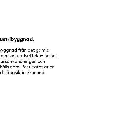
ustribyggnad.
ibyggnad från det gamla
n mer kostnadseffektiv helhet.
esursanvändningen och
ålls nere. Resultatet är en
h långsiktig ekonomi.