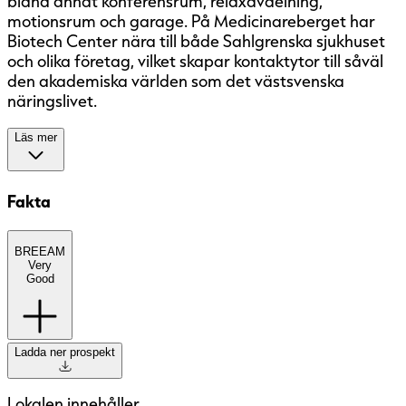
bland annat konferensrum, relaxavdelning,
motionsrum och garage. På Medicinareberget har
Biotech Center nära till både Sahlgrenska sjukhuset
och olika företag, vilket skapar kontaktytor till såväl
den akademiska världen som det västsvenska
näringslivet.
Läs mer
Fakta
BREEAM
BREEAM
(BRE Environmental Assessment
Very
Method) är ett etablerat europeiskt
Good
miljöcertifieringssystem med fem nivåer:
Pass, Good, Very Good, Excellent och
Outstanding. Systemet bedömer
Ladda ner prospekt
byggnaders hållbarhet ur ett
helhetsperspektiv, bland annat utifrån
energi, inomhusmiljö, material, vatten och
Lokalen innehåller