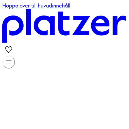
Hoppa över till huvudinnehåll
Länge leve
Välkommen till Platzer. Vi har lokaler för alla typer av
verksamheter i hela Göteborgsregionen.
Se våra lediga lokaler
Kundportal