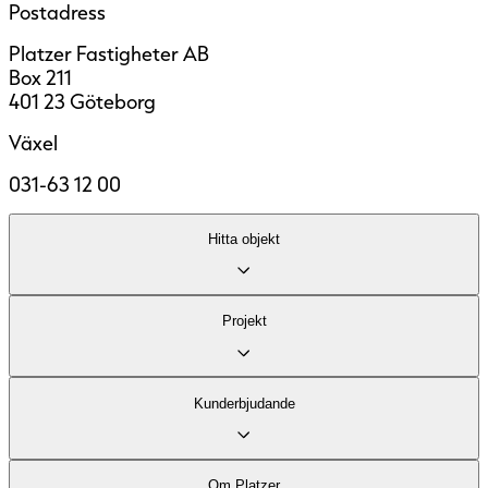
Postadress
Platzer Fastigheter AB
Box 211
401 23 Göteborg
Växel
031-63 12 00
Hitta objekt
Lediga lokaler
Projekt
Område
Fastigheter
Kontor
Kund­erbjudande
Industri och logistik
Stadsutveckling
Om Platzer