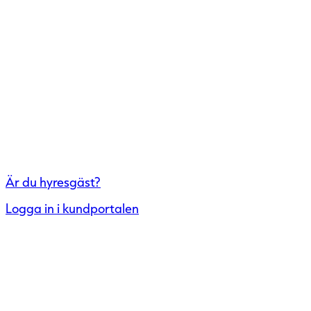
Är du hyresgäst?
Logga in i kundportalen