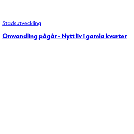
Stadsutveckling
Omvandling pågår - Nytt liv i gamla kvarter